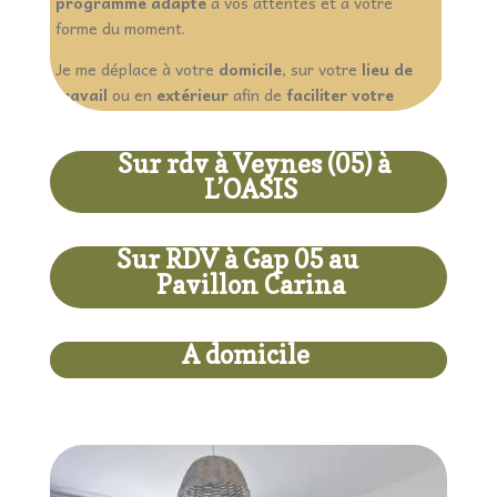
programme adapté
a vos attentes et à votre
forme du moment.
Je me déplace à votre
domicile
, sur votre
lieu de
travail
ou en
extérieur
afin de
faciliter votre
organisation au quotidien
.
Sur rdv à Veynes (05) à
L’OASIS
Sur RDV à Gap 05 au
Pavillon Carina
A domicile