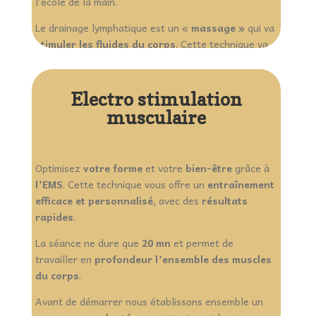
l’école de la main.
Le drainage lymphatique est un «
massage »
qui va
stimuler les fluides du
corps
. Cette technique va
vous permettre de retrouver
bien-être physique
et mental, ainsi qu’une meilleure santé.
Electro stimulation
musculaire
Optimisez
votre forme
et votre
bien-être
grâce à
l’EMS
. Cette technique vous offre un
entraînement
efficace et personnalisé,
avec des
résultats
rapides
.
La séance ne dure que
20 mn
et permet de
travailler en
profondeur
l’ensemble des muscles
du corps
.
Avant de démarrer nous établissons ensemble un