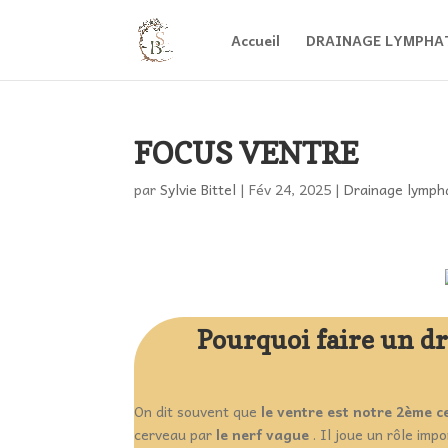
Accueil
DRAINAGE LYMPHA
FOCUS VENTRE
par
Sylvie Bittel
|
Fév 24, 2025
|
Drainage lymph
Pourquoi faire un d
On dit souvent que
le ventre est notre 2ème c
cerveau par
le nerf vague
. Il joue un rôle imp