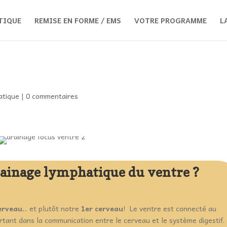
TIQUE
REMISE EN FORME / EMS
VOTRE PROGRAMME
L
atique
|
0 commentaires
rainage lymphatique du ventre ?
erveau.
.. et plutôt notre
1er cerveau
! Le ventre est connecté au
ortant dans la communication entre le cerveau et le système digestif.