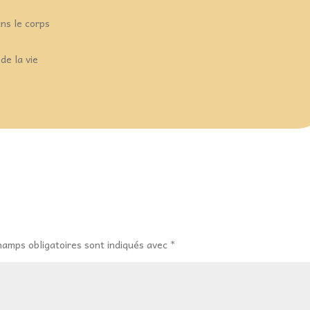
ns le corps
de la vie
hamps obligatoires sont indiqués avec
*